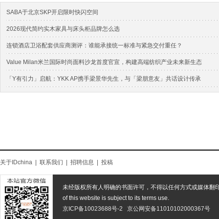
SABA于北京SKP开启限时快闪空间
2026现代简约实木家具与床头柜品牌怎么选
连锁酒店卫浴配套供应商测评：谁能承接统一标准与紧急交付重任？
Value Milan米兰国际时尚面料沙龙首度官宣，构建高端纺织产业未来新生态
「Y有引力」启航：YKK AP携手梁景华先生，与「梁朋意友」共话设计传承
关于IDchina
|
联系我们
|
招聘信息
|
投稿
未经版权所有人明确的书面许可，不得以任何方式或媒体翻
of this website is subject to its terms use.
京ICP备10023688号-2
京公网安备11010102000367号