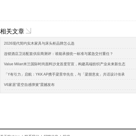
相关文章
2026现代简约实木家具与床头柜品牌怎么选
连锁酒店卫浴配套供应商测评：谁能承接统一标准与紧急交付重任？
Value Milan米兰国际时尚面料沙龙首度官宣，构建高端纺织产业未来新生态
「Y有引力」启航：YKK AP携手梁景华先生，与「梁朋意友」共话设计传承
V6家居“星空自感弹簧”震撼发布