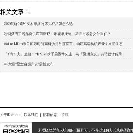
相关文章
2026现代简约实木家具与床头柜品牌怎么选
连锁酒店卫浴配套供应商测评：谁能承接统一标准与紧急交付重任？
Value Milan米兰国际时尚面料沙龙首度官宣，构建高端纺织产业未来新生态
「Y有引力」启航：YKK AP携手梁景华先生，与「梁朋意友」共话设计传承
V6家居“星空自感弹簧”震撼发布
关于IDchina
|
联系我们
|
招聘信息
|
投稿
未经版权所有人明确的书面许可，不得以任何方式或媒体翻