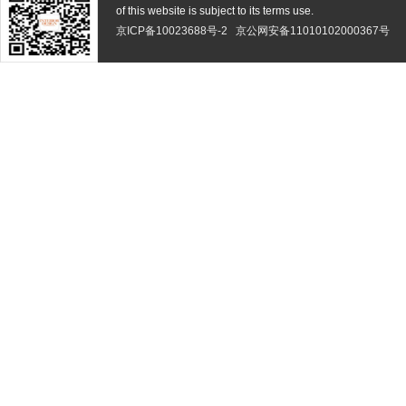
of this website is subject to its terms use.
京ICP备10023688号-2
京公网安备11010102000367号