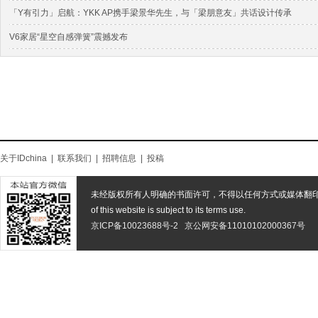
「Y有引力」启航：YKK AP携手梁景华先生，与「梁朋意友」共话设计传承
V6家居“星空自感弹簧”震撼发布
关于IDchina
|
联系我们
|
招聘信息
|
投稿
未经版权所有人明确的书面许可，不得以任何方式或媒体翻
of this website is subject to its terms use.
京ICP备10023688号-2
京公网安备11010102000367号