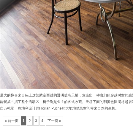
最大的惊喜来自头上这架腾空而过的透明玻璃天桥，营造出一种魔幻的穿越时空的感
能餐桌占据了整个活动区，椅子则是业主的各式收藏。天桥下面的明黄色圆洞将起居
自万乾堂，奥地利设计师Florian Puche的大地地毯给空间带来自然的生机。
« 前一页
1
2
3
4
下一页 »