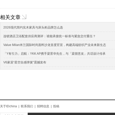
相关文章
2026现代简约实木家具与床头柜品牌怎么选
连锁酒店卫浴配套供应商测评：谁能承接统一标准与紧急交付重任？
Value Milan米兰国际时尚面料沙龙首度官宣，构建高端纺织产业未来新生态
「Y有引力」启航：YKK AP携手梁景华先生，与「梁朋意友」共话设计传承
V6家居“星空自感弹簧”震撼发布
关于IDchina
|
联系我们
|
招聘信息
|
投稿