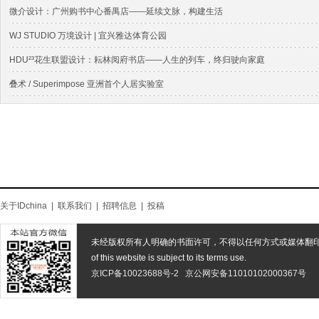
微介设计：广州购书中心番禺店——延续文脉，构建生活
WJ STUDIO 万境设计 | 宜兴雅达体育公园
HDU²³花生联盟设计：耘林阅府书店——人生的列车，终归驶向家庭
叠术 / Superimpose 亚洲⾸个⼈居实验室
关于IDchina
|
联系我们
|
招聘信息
|
投稿
未经版权所有人明确的书面许可，不得以任何方式或媒体翻
of this website is subject to its terms use.
京ICP备10023688号-2
京公网安备11010102000367号