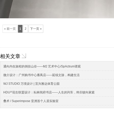
« 前一页
1
2
下一页 »
相关文章
通向内在旅程的倒挂山谷——M2 艺术中心/SpActrum谱观
微介设计：广州购书中心番禺店——延续文脉，构建生活
WJ STUDIO 万境设计 | 宜兴雅达体育公园
HDU²³花生联盟设计：耘林阅府书店——人生的列车，终归驶向家庭
叠术 / Superimpose 亚洲⾸个⼈居实验室