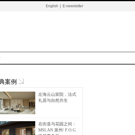
English
|
E-newsletter
t
典案例
左海云山宸院，法式
礼居与自然共生
在街道与花园之间：
MSLAN 泉州/ F.O.G.