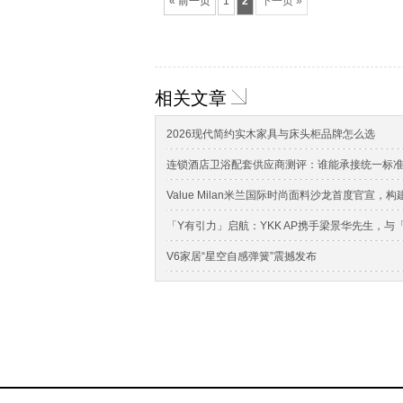
« 前一页
1
2
下一页 »
相关文章
2026现代简约实木家具与床头柜品牌怎么选
连锁酒店卫浴配套供应商测评：谁能承接统一标
Value Milan米兰国际时尚面料沙龙首度官宣
「Y有引力」启航：YKK AP携手梁景华先生，
V6家居“星空自感弹簧”震撼发布