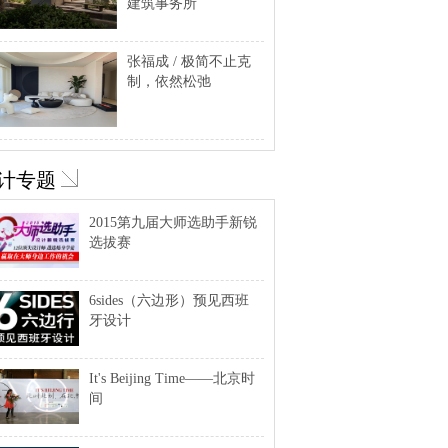
建筑事务所
张福成 / 极简不止克
制，依然松弛
计专题
2015第九届大师选助手新锐
选拔赛
6sides（六边形）预见西班
牙设计
It's Beijing Time——北京时
间