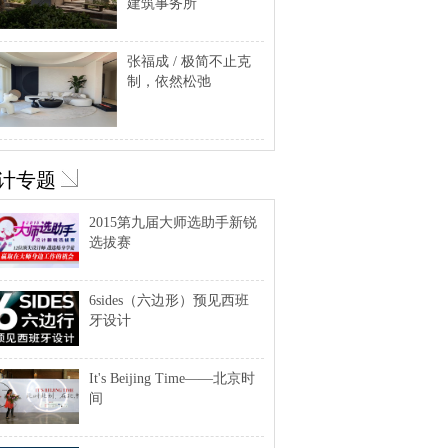
建筑事务所
张福成 / 极简不止克
制，依然松弛
计专题
2015第九届大师选助手新锐
选拔赛
6sides（六边形）预见西班
牙设计
It's Beijing Time——北京时
间