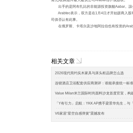
港元)收购迪拜最大建筑公司Arabtec的7成股权。
出手的是阿布扎比的非能源投资旗舰Aabar。該
Arabtec表示，双方是在1月4日才开始蹉商入股
司俱否认有此事。
在俄罗斯、卡塔尔及沙地阿拉伯也有投资的Arab
相关文章
2026现代简约实木家具与床头柜品牌怎么选
连锁酒店卫浴配套供应商测评：谁能承接统一标
Value Milan米兰国际时尚面料沙龙首度官宣
「Y有引力」启航：YKK AP携手梁景华先生，
V6家居“星空自感弹簧”震撼发布