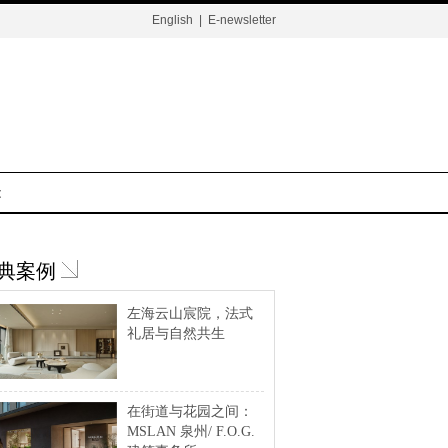
English
|
E-newsletter
t
典案例
左海云山宸院，法式
礼居与自然共生
在街道与花园之间：
MSLAN 泉州/ F.O.G.