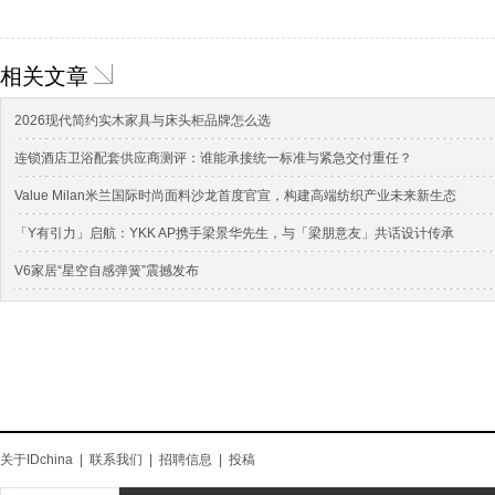
相关文章
2026现代简约实木家具与床头柜品牌怎么选
连锁酒店卫浴配套供应商测评：谁能承接统一标准与紧急交付重任？
Value Milan米兰国际时尚面料沙龙首度官宣，构建高端纺织产业未来新生态
「Y有引力」启航：YKK AP携手梁景华先生，与「梁朋意友」共话设计传承
V6家居“星空自感弹簧”震撼发布
关于IDchina
|
联系我们
|
招聘信息
|
投稿