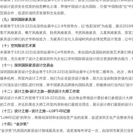
本展将于3月19-22日在深圳会展中心1号馆举办，旨在为活跃在中国原创设计师和
创设计提供安全优质的创意孵化土壤，带领中国设计走向国际，引领“中国制造”往“中
贸易合作，促进区域经济发展和文化创新。
（九）深圳国际家具展
本展将于3月19-22日在深圳会展中心1-9号馆举办，以“色彩深圳”为命题，展示20
客厅风格家具、餐厅风格家具、卧房风格家具、书房风格家具、儿童风格家具、茶室
家具设计师们的才华和创造力，为家具行业引入高端时尚的全球优秀设计资源，让中
（十）空间陈设艺术展
本展将于3月19-22日在深圳会展中心4号馆举办。来自国内及国际的软装艺术家们
呈现，充分发挥了设计之都深圳作为文化口岸对国际陈设设计前沿资源的整合能力，
（十一）深圳国际家居设计交易会
深圳国际家居设计交易会将于3月19-22日在深圳会展中心5号馆二楼举办。此次，
服务机构，和室内设计工作室，他们为企业提供设计服务，助力企业由制造价值向设
们与顶尖设计团队进行对接，将中国家具品牌推向国际高度，积极推动行业内以“设计
（十二）设计之都•设计之旅—探访设计大师工作室
探访设计大师工作室将于3月19-22日启动。此次将会带领设计爱好者们参观设计大
的工作室，并近距离在大师工作室内亲聆他们最前沿理念，展示设计师们最新的设计
（十三）设计之都 • 设计之旅---LOFT•印记游
“Loft•印记游”的举办，将推动深圳和全国创意产业的发展，促进深圳文化产业整体
（十四）“金汐奖”
“金汐奖”代表国内家居设计领域最高水准。该奖项每年评定一次，由深圳市家具行业