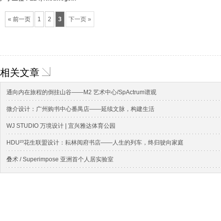
« 前一页
1
2
3
下一页 »
相关文章
通向内在旅程的倒挂山谷——M2 艺术中心/SpActrum谱观
微介设计：广州购书中心番禺店——延续文脉，构建生活
WJ STUDIO 万境设计 | 宜兴雅达体育公园
HDU²³花生联盟设计：耘林阅府书店——人生的列车，终归驶向家庭
叠术 / Superimpose 亚洲⾸个⼈居实验室