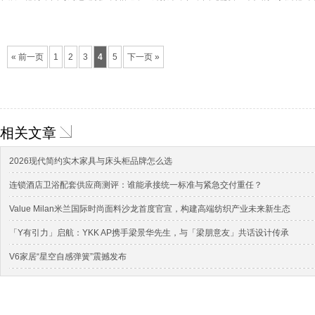
« 前一页
1
2
3
4
5
下一页 »
相关文章
2026现代简约实木家具与床头柜品牌怎么选
连锁酒店卫浴配套供应商测评：谁能承接统一标准与紧急交付重任？
Value Milan米兰国际时尚面料沙龙首度官宣，构建高端纺织产业未来新生态
「Y有引力」启航：YKK AP携手梁景华先生，与「梁朋意友」共话设计传承
V6家居“星空自感弹簧”震撼发布