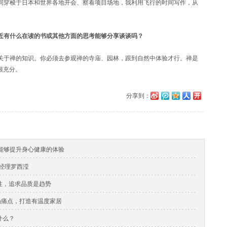
间穿梭于日本和世界各地开会、察看项目场地，我利用飞行的时间写作，从
最近有什么在读的书或其他方面的思考能够分享谈谈吗？
关于禅的知识。你必须去参观禅的寺庙、园林，跟到自然中体验才行。禅是
很充分。
分享到：
受能够提升身心健康的体验
总经理罗西滢
性，追求品质是趋势
市场痛点，打造有温度家居
什么？