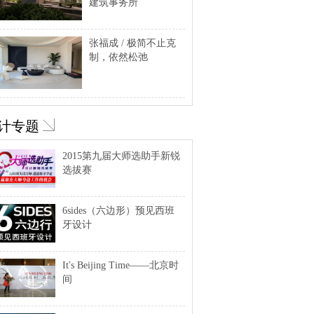
建筑事务所
张福成 / 极简不止克
制，依然松弛
计专题
2015第九届大师选助手新锐
选拔赛
6sides（六边形）预见西班
牙设计
It's Beijing Time——北京时
间