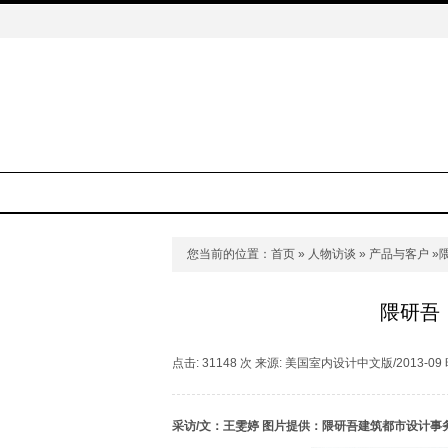
您当前的位置：
首页
»
人物访谈
»
产品与客户
»
隈研吾
点击: 31148 次 来源: 美国室内设计中文版/2013-09 时间
采访/文：王雯婷 图片提供：隈研吾建筑都市设计事