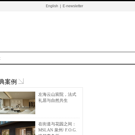
English
|
E-newsletter
t
典案例
左海云山宸院，法式
礼居与自然共生
在街道与花园之间：
MSLAN 泉州/ F.O.G.