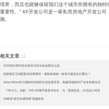
境界，而且也能够保留我们这个城市所拥有的独特
重要性。” KF开发公司是一家私营房地产开发公
施。
相关文章
2026现代简约实木家具与床头柜品牌怎么选
连锁酒店卫浴配套供应商测评：谁能承接统一标准与紧急交付重任？
Value Milan米兰国际时尚面料沙龙首度官宣，构建高端纺织产业未来新生态
「Y有引力」启航：YKK AP携手梁景华先生，与「梁朋意友」共话设计传承
V6家居“星空自感弹簧”震撼发布