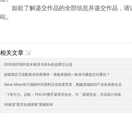
如欲了解递交作品的全部信息并递交作品，请访问K
站。
相关文章
2026现代简约实木家具与床头柜品牌怎么选
连锁酒店卫浴配套供应商测评：谁能承接统一标准与紧急交付重任？
Value Milan米兰国际时尚面料沙龙首度官宣，构建高端纺织产业未来新生态
「Y有引力」启航：YKK AP携手梁景华先生，与「梁朋意友」共话设计传承
V6家居“星空自感弹簧”震撼发布