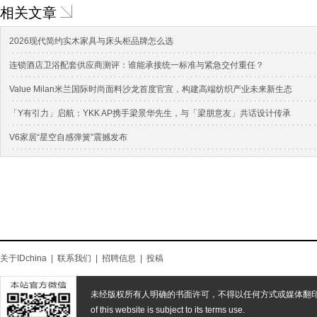
相关文章
2026现代简约实木家具与床头柜品牌怎么选
连锁酒店卫浴配套供应商测评：谁能承接统一标准与紧急交付重任？
Value Milan米兰国际时尚面料沙龙首度官宣，构建高端纺织产业未来新生态
「Y有引力」启航：YKK AP携手梁景华先生，与「梁朋意友」共话设计传承
V6家居“星空自感弹簧”震撼发布
关于IDchina
|
联系我们
|
招聘信息
|
投稿
未经版权所有人明确的书面许可，不得以任何方式或媒体翻
of this website is subject to its terms use.