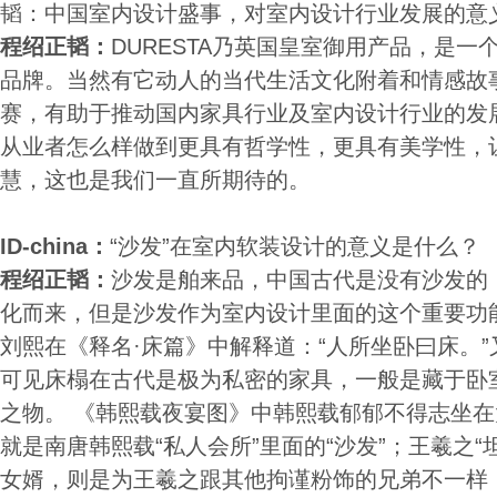
韬：中国室内设计盛事，对室内设计行业发展的意
程绍正韬：
DURESTA乃英国皇室御用产品，是一
品牌。当然有它动人的当代生活文化附着和情感故事
赛，有助于推动国内家具行业及室内设计行业的发
从业者怎么样做到更具有哲学性，更具有美学性，
慧，这也是我们一直所期待的。
ID-china：
“沙发”在室内软装设计的意义是什么？
程绍正韬：
沙发是舶来品，中国古代是没有沙发的，
化而来，但是沙发作为室内设计里面的这个重要功
刘熙在《释名·床篇》中解释道：“人所坐卧曰床。”
可见床榻在古代是极为私密的家具，一般是藏于卧
之物。 《韩熙载夜宴图》中韩熙载郁郁不得志坐
就是南唐韩熙载“私人会所”里面的“沙发”；王羲之“
女婿，则是为王羲之跟其他拘谨粉饰的兄弟不一样