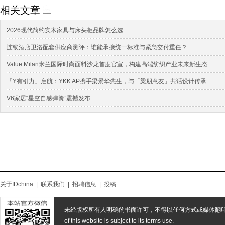
相关文章
2026现代简约实木家具与床头柜品牌怎么选
连锁酒店卫浴配套供应商测评：谁能承接统一标准与紧急交付重任？
Value Milan米兰国际时尚面料沙龙首度官宣，构建高端纺织产业未来新生态
「Y有引力」启航：YKK AP携手梁景华先生，与「梁朋意友」共话设计传承
V6家居“星空自感弹簧”震撼发布
关于IDchina
|
联系我们
|
招聘信息
|
投稿
未经版权所有人明确的书面许可，不得以任何方式或媒体翻
of this website is subject to its terms use.