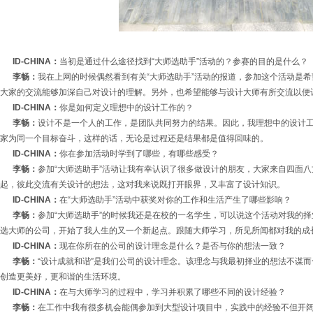
ID-CHINA：
当初是通过什么途径找到“大师选助手”活动的？参赛的目的是什么？
李畅：
我在上网的时候偶然看到有关“大师选助手”活动的报道，参加这个活动是
大家的交流能够加深自己对设计的理解。另外，也希望能够与设计大师有所交流以便
ID-CHINA：
你是如何定义理想中的设计工作的？
李畅：
设计不是一个人的工作，是团队共同努力的结果。因此，我理想中的设计
家为同一个目标奋斗，这样的话，无论是过程还是结果都是值得回味的。
ID-CHINA：
你在参加活动时学到了哪些，有哪些感受？
李畅：
参加“大师选助手”活动让我有幸认识了很多做设计的朋友，大家来自四面
起，彼此交流有关设计的想法，这对我来说既打开眼界，又丰富了设计知识。
ID-CHINA：
在“大师选助手”活动中获奖对你的工作和生活产生了哪些影响？
李畅：
参加“大师选助手”的时候我还是在校的一名学生，可以说这个活动对我的
选大师的公司，开始了我人生的又一个新起点。跟随大师学习，所见所闻都对我的成
ID-CHINA：
现在你所在的公司的设计理念是什么？是否与你的想法一致？
李畅：
“设计成就和谐”是我们公司的设计理念。该理念与我最初择业的想法不谋
创造更美好，更和谐的生活环境。
ID-CHINA：
在与大师学习的过程中，学习并积累了哪些不同的设计经验？
李畅：
在工作中我有很多机会能偶参加到大型设计项目中，实践中的经验不但开