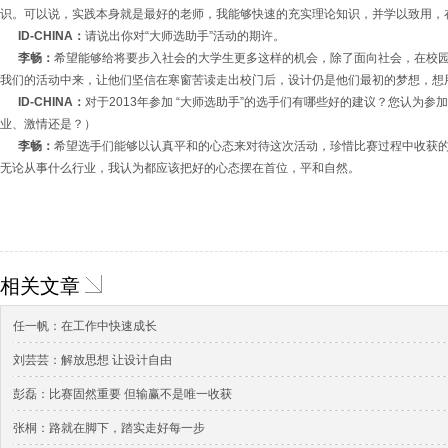
识。可以说，实践本身就是最好的老师，我能够快速的充实理论知识，并学以致用，
ID-CHINA：
请说出你对“大师选助手”活动的期许。
李畅：
希望能够给将要步入社会的大学生更多这样的机会，除了面向社会，在校
我们的活动中来，让他们坚信在寒窗苦读走出校门后，设计仍是他们最初的梦想，想
ID-CHINA：
对于2013年参加 “大师选助手”的选手们有哪些好的建议？您认为参
业、激情还是？）
李畅：
希望选手们能够以认真平和的心态来对待这次活动，珍惜比赛过程中收获
无论从事什么行业，我认为都应该把好的心态摆在首位，平和自然。
相关文章
任一帆：在工作中快速成长
刘芸芸：解放思想 让设计自由
彭磊：比赛固然重要 但输赢不是唯一收获
张桐：路就在脚下，踏实走好每一步