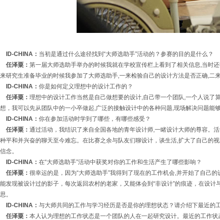
ID-CHINA：
当初是通过什么途径找到“大师选助手”活动的？参赛的目的是什么？
任泽粟：
第一届大师选助手举办的时候我就在学校宣传栏上看到了相关信息,当时还
来研究生准备毕业的时候我参加了大师选助手,一来检验自己的设计方法是否正确,二
ID-CHINA：
你是如何定义理想中的设计工作的？
任泽粟：
理想中的设计工作当然是自己做想要的设计,自己带一个团队,一个人说了
想，我可以先从团队中的一小卒做起,广泛的接触设计中的各种问题,现场解决问题能
ID-CHINA：
你在参加活动时学到了哪些，有哪些感受？
任泽粟：
通过活动，我结识了来自全国各地的青年设计师,一睹设计大师的尊容。活
种平和并兴奋的聊天至今难忘。在比赛之余与队友们聊设计，谈生活,扩大了自己的视
信念。
ID-CHINA：
在“大师选助手”活动中获奖对你的工作和生活产生了哪些影响？
任泽粟：
很幸运的是，因为“大师选助手”我得到了现在的工作机会,并开始了自己
能发现被设计过的影子，每次返回农村的老家，又能体会到“非设计”的痕迹，在设计
思。
ID-CHINA：
与大师共同的工作与学习经历是否是你的理想状态？请介绍下最近的
任泽粟：
本人认为理想的工作状态是一个团队的人在一起研究设计。最近的工作状