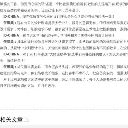
脑筋的工作，但要用心画的话,还是一个比较费脑筋的活.间歇性的去现场开会,现场
些专业类的书籍或者闲书，让自己慢下来，思考设计。
ID-CHINA：
现在你所在的公司的设计理念是什么？是否与你的想法一致？
任泽粟：
现在公司的设计理念是服务于业主。服务的意识要有，但权衡点要掌握好
设计居多，对小的、细的追求不够，很多设计作品要是在艺术性上把握的更好一点的
ID-CHINA：
在与大师学习的过程中，学习并积累了哪些不同的设计经验？
任泽粟：
具体的设计经验是对设计的认识更深了，由从前的单纯的装饰到现在的对
刻的，从设计中来到设计中去，关键的时候跳出设计的包围圈会有不同的效果，在设
ID-CHINA：
对于2013年参加 “大师选助手”的选手们有哪些好的建议？您认为参
业、激情还是？）
任泽粟：
雄关漫道真如铁，而今迈步从头越。希望我们这些年轻的选手们，脚踏实
建瓴的指导与点评，你们能够成长很多。在比赛中不卑不亢，把自己真实的一面展现
对于没有成功被大师选中的选手来说，经历了就成长了，每个人还是要有自己的人
种很好增进知识的方法，且行且思考。
相关文章