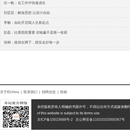
任一帆：在工作中快速成长
刘芸芸：解放思想 让设计自由
李畅：由此开启我人生新起点
彭磊：比赛固然重要 但输赢不是唯一收获
张桐：路就在脚下，踏实走好每一步
关于IDchina
|
联系我们
|
招聘信息
|
投稿
未经版权所有人明确的书面许可，不得以任何方式或媒体翻
of this website is subject to its terms use.
京ICP备10023688号-2
京公网安备11010102000367号