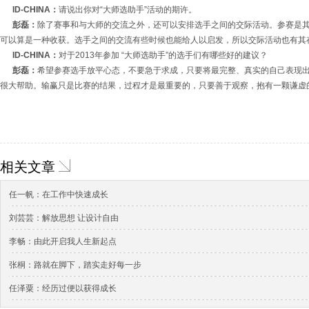
ID-CHINA：
请说出你对“大师选助手”活动的期许。
彭磊：
除了赛事和与大师的交流之外，还可以安排选手之间的交际活动。参赛是
可以算是一种收获。选手之间的交流有些时候也能给人以启发，所以交际活动也有其
ID-CHINA：
对于2013年参加 “大师选助手”的选手们有哪些好的建议？
彭磊：
希望参赛选手放平心态，不要急于求成，只要将最完整、真实的自己表现
很大帮助。输赢只是比赛的结果，过程才是最重要的，只要善于观察，抱有一颗谦虚
相关文章
任一帆：在工作中快速成长
刘芸芸：解放思想 让设计自由
李畅：由此开启我人生新起点
张桐：路就在脚下，踏实走好每一步
任泽粟：经历过便以获得成长