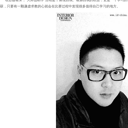
在彭磊看来，“大师选助手”活动是个展现自我、锻炼自我的机会，更是一个学习
获，只要有一颗谦虚求教的心就会在比赛过程中发现很多值得自己学习的地方。