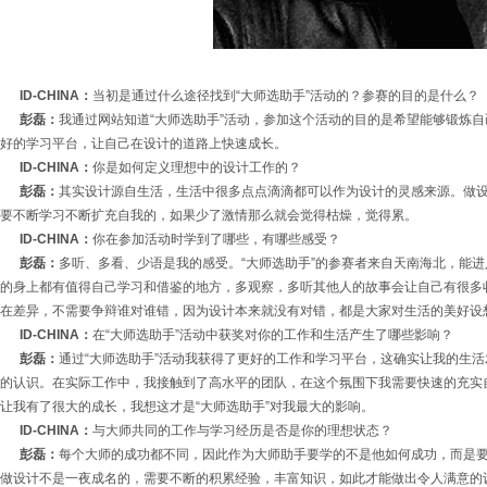
ID-CHINA：
当初是通过什么途径找到“大师选助手”活动的？参赛的目的是什么？
彭磊：
我通过网站知道“大师选助手”活动，参加这个活动的目的是希望能够锻炼
好的学习平台，让自己在设计的道路上快速成长。
ID-CHINA：
你是如何定义理想中的设计工作的？
彭磊：
其实设计源自生活，生活中很多点点滴滴都可以作为设计的灵感来源。做
要不断学习不断扩充自我的，如果少了激情那么就会觉得枯燥，觉得累。
ID-CHINA：
你在参加活动时学到了哪些，有哪些感受？
彭磊：
多听、多看、少语是我的感受。“大师选助手”的参赛者来自天南海北，能
的身上都有值得自己学习和借鉴的地方，多观察，多听其他人的故事会让自己有很多
在差异，不需要争辩谁对谁错，因为设计本来就没有对错，都是大家对生活的美好设
ID-CHINA：
在“大师选助手”活动中获奖对你的工作和生活产生了哪些影响？
彭磊：
通过“大师选助手”活动我获得了更好的工作和学习平台，这确实让我的生
的认识。在实际工作中，我接触到了高水平的团队，在这个氛围下我需要快速的充实
让我有了很大的成长，我想这才是“大师选助手”对我最大的影响。
ID-CHINA：
与大师共同的工作与学习经历是否是你的理想状态？
彭磊：
每个大师的成功都不同，因此作为大师助手要学的不是他如何成功，而是
做设计不是一夜成名的，需要不断的积累经验，丰富知识，如此才能做出令人满意的