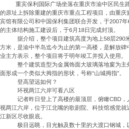
重宾保利国际广场坐落在重庆市渝中区民生路2
的原址上拆除重建的重庆市重点工程项目，由重庆
宾馆有限公司和中国保利集团联合开发，于2007年
的主体结构施工建设后，于6月18日完成封顶。
据介绍，整个项目建筑高度为地上58层290米
方米，是渝中半岛迄今为止的第一高楼，是解放碑
业主方表示，整个项目将于明年竣工并投入使用。
整个建筑造型为金属饰面大玻璃落地窗为主外
面形成一个类似大拇指的形状，号称“山城拇指”。
登高望远如何？
环视两江六岸可看八区
记者昨日登上了高楼的最顶层，俯瞰CBD，人
视两江六岸，位于江北嘴的歌剧院、科技馆感觉就
江新区尽收眼底。
极目远眺，目光触及数十里的大渡口钢城，以