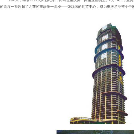
290米，再创CBD天际新纪录，同时让重庆第一高楼宝座易主。6月18日，重宾
的高度一举超越了之前的重庆第一高楼——262米的世贸中心，成为重庆乃至整个中