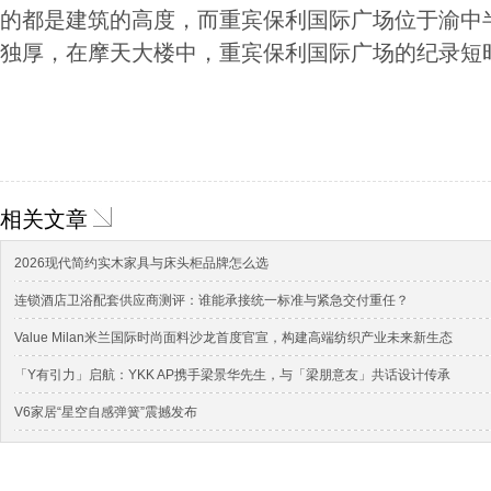
的都是建筑的高度，而重宾保利国际广场位于渝中
独厚，在摩天大楼中，重宾保利国际广场的纪录短
相关文章
2026现代简约实木家具与床头柜品牌怎么选
连锁酒店卫浴配套供应商测评：谁能承接统一标准与紧急交付重任？
Value Milan米兰国际时尚面料沙龙首度官宣，构建高端纺织产业未来新生态
「Y有引力」启航：YKK AP携手梁景华先生，与「梁朋意友」共话设计传承
V6家居“星空自感弹簧”震撼发布