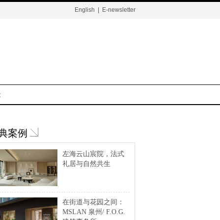
English
|
E-newsletter
t
典案例
左海云山宸院，法式
礼居与自然共生
在街道与花园之间：
MSLAN 泉州/ F.O.G.