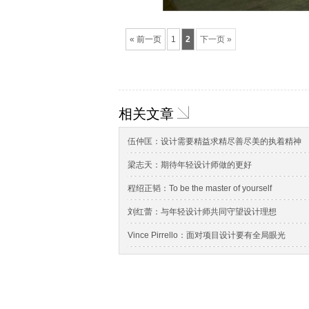
« 前一页
1
2
下一页 »
相关文章
伍仲匡：设计需要精益求精尽善尽美的执着精神
梁志天：期待年轻设计师做的更好
程绍正韬：To be the master of yourself
刘红蕾：与年轻设计师共同守望设计理想
Vince Pirrello：面对项目设计要有全局眼光