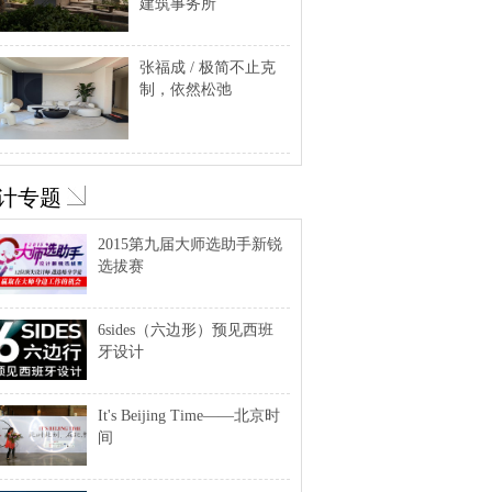
建筑事务所
张福成 / 极简不止克
制，依然松弛
计专题
2015第九届大师选助手新锐
选拔赛
6sides（六边形）预见西班
牙设计
It's Beijing Time——北京时
间