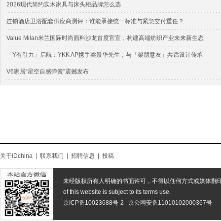
2026现代简约实木家具与床头柜品牌怎么选
连锁酒店卫浴配套供应商测评：谁能承接统一标准与紧急交付重任？
Value Milan米兰国际时尚面料沙龙首度官宣，构建高端纺织产业未来新生态
「Y有引力」启航：YKK AP携手梁景华先生，与「梁朋意友」共话设计传承
V6家居“星空自感弹簧”震撼发布
关于IDchina
|
联系我们
|
招聘信息
|
投稿
未经版权所有人明确的书面许可，不得以任何方式或媒体翻
of this website is subject to its terms use.
京ICP备10023688号-2
京公网安备11010102000367号