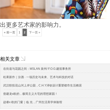
出更多艺术家的影响力。
« 前一页
1
2
下一页 »
相关文章
在街道与花园之间：MSLAN 泉州/ F.O.G.建筑事务所
松果新作｜汾酒 · 一场历史与未来、艺术与科技的对话
武汉联投花山河上岸公园，C.H.Y泽钦设计重塑都市生活栖居
曾建龙x欧的，极简主义大宅的理想家园！
赵睿x 欧的门窗｜临 光，广州生活美学体验馆