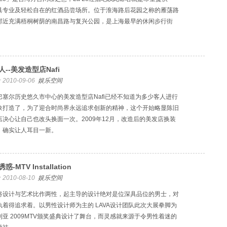
具专业及轻松自在的红酒品尝场所。位于淮海路后花园之称的雁荡路
邻近充满梧桐树荫的南昌路与复兴公园，是上海最早的休闲步行街
人--美发造型店Nafi
2010-09-06
娱乐空间
巴塞尔历史悠久市中心的美发造型店Nafi已经不知道为多少客人进行
象打造了，为了迎合时尚界永远追求创新的精神，这个开始略显陈旧
店决心让自己也改头换面一次。2009年12月，改造后的美发店换装
，确实让人耳目一新。
惑-MTV Installation
2010-08-10
娱乐空间
将设计与艺术比作两性，起主导的设计绝对是位深具品位的男士，对
执着得追求着。以男性设计师为主的 LAVA设计团队此次大展拳脚为
利亚 2009MTV颁奖盛典设计了舞台，而灵感就来源于令男性着迷的