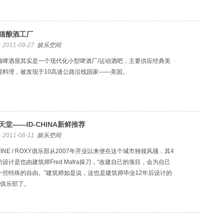
猫酿酒工厂
2011-09-27
娱乐空间
猫啤酒屋其实是一个现代化小型啤酒厂/运动酒吧，主要供应经典美
境料理，被发现于10高速公路沿线国家——美国。
天堂——ID-CHINA新鲜推荐
2011-08-11
娱乐空间
FINE / ROXY俱乐部从2007年开业以来便在这个城市独领风骚，其4
设计是也由建筑师Fred Mafra操刀，“改建自己的项目，会为自己
一些特殊的自由。”建筑师如是说，这也是建筑师毕业12年后设计的
个俱乐部了。