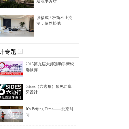
建筑事务所
张福成 / 极简不止克
制，依然松弛
计专题
2015第九届大师选助手新锐
选拔赛
6sides（六边形）预见西班
牙设计
It's Beijing Time——北京时
间