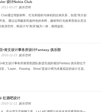
sler 设计Nokia Club
2011-02-27
娱乐空间
ia Club通过驾驭材料、灯光和面积与体积的比例关系，实现“伟大创
的开发。通过运用极富民族特色的布料，建材和灯光效果营造出灵活
的表演空间，将设计与“表演”融为一体，相得益彰。
臣•肯文设计事务所设计Fantasy 俱乐部
2010-12-23
娱乐空间
臣•肯文设计事务所谢英凯团队新进完成的项目Fantasy 俱乐部位于
安，“Layer、Passing、Show”是设计师为本案拟定的设计主旨。
Lé 红酒吧设计
2010-11-11
娱乐空间
a Lé」是台湾方言闲聊之意，La Lé红酒吧以此命名就是希望提供一