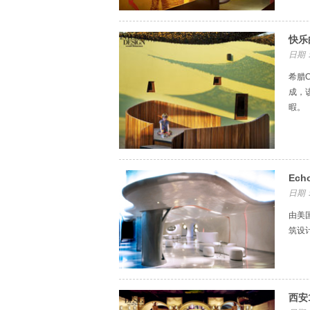
快乐
日期：
希腊C
成，
暇。
Ech
日期：
由美国
筑设
西安