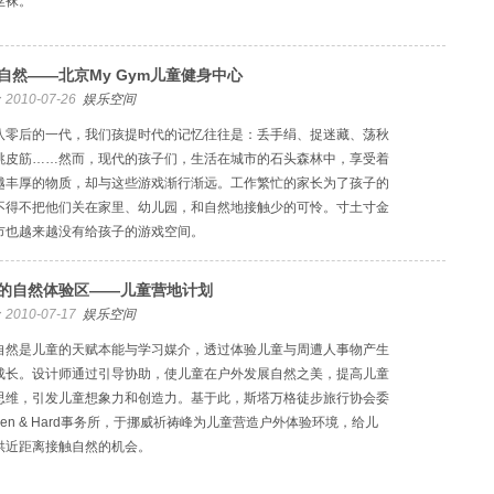
丝袜。
自然——北京My Gym儿童健身中心
2010-07-26
娱乐空间
八零后的一代，我们孩提时代的记忆往往是：丢手绢、捉迷藏、荡秋
跳皮筋……然而，现代的孩子们，生活在城市的石头森林中，享受着
越丰厚的物质，却与这些游戏渐行渐远。工作繁忙的家长为了孩子的
不得不把他们关在家里、幼儿园，和自然地接触少的可怜。寸土寸金
市也越来越没有给孩子的游戏空间。
的自然体验区——儿童营地计划
2010-07-17
娱乐空间
自然是儿童的天赋本能与学习媒介，透过体验儿童与周遭人事物产生
成长。设计师通过引导协助，使儿童在户外发展自然之美，提高儿童
思维，引发儿童想象力和创造力。基于此，斯塔万格徒步旅行协会委
len & Hard事务所，于挪威祈祷峰为儿童营造户外体验环境，给儿
供近距离接触自然的机会。