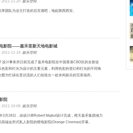
2011-11-20
娱乐空间
凯率团队为业主打造的后宫酒吧，地处陕西西安。
电影院——嘉禾荃新天地电影城
2011-11-19
娱乐空间
WT 设计事务所日前完成了嘉禾电影院在中国香港CBD区的全新设
以色彩和灯光为设计的主要元素，利用色彩的变幻和灯光的不同角
力图为忙碌在意识流的人们创造出一处休闲娱乐的完美场所。
影院
2011-10-08
娱乐空间
1年3月28日，由设计师Robert Majkut设计完成，橙天嘉禾集团倾力
高端会所式私人影院的橙电影院(Orange Cinemas)开幕。