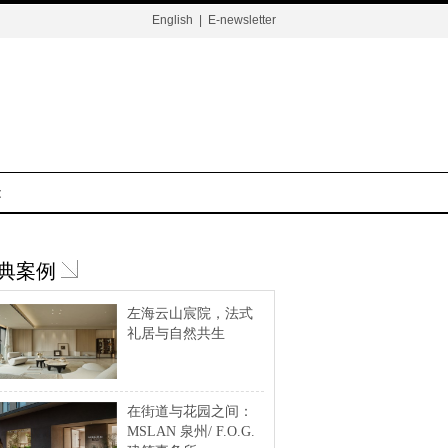
English
|
E-newsletter
t
典案例
左海云山宸院，法式
礼居与自然共生
在街道与花园之间：
MSLAN 泉州/ F.O.G.