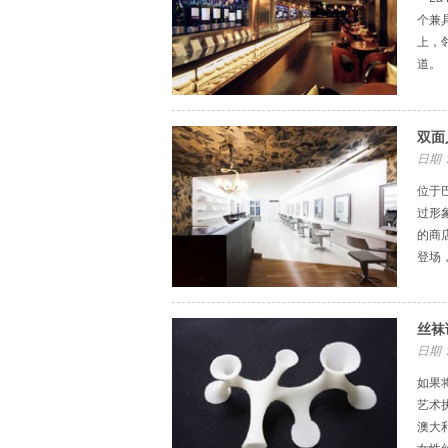
个兼
上，
道。
双面
日期：
位于
过形
的商
登场
丝袜诱
日期：
如果
艺术
澳大