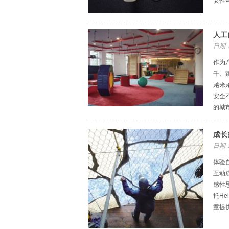
女性
人工
日期：
作为
千、
越来
安全
的城
成长
日期：
体验
互动
感性
托He
童提