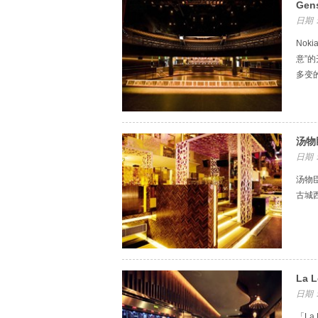
Gen
日期：
Nok
意”
多变
汤物
日期：
汤物
古城西
La 
日期：
「L