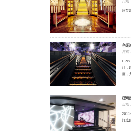
日期：
谢英
色彩
日期：
DP
计，
度，
橙电
日期：
201
打造的