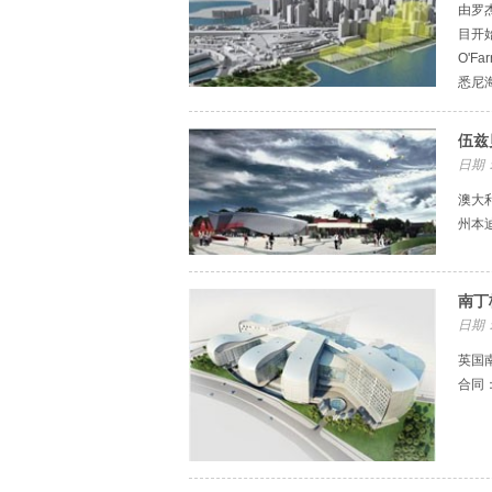
由罗杰
目开
O'F
悉尼
伍兹
日期：
澳大利
州本迪
南丁
日期：
英国南
合同