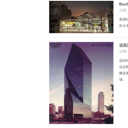
Bu
日期：
英国N
街火
达拉
日期：
这间
达拉
建设
场。