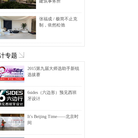
建筑事务所
张福成 / 极简不止克
制，依然松弛
计专题
2015第九届大师选助手新锐
选拔赛
6sides（六边形）预见西班
牙设计
It's Beijing Time——北京时
间