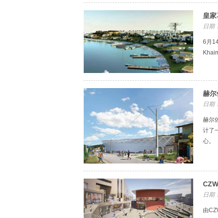
皇家
日期：
6月1
Kh
赫尔
日期：
赫尔佐
计了
心。
CZ
日期：
由CZ