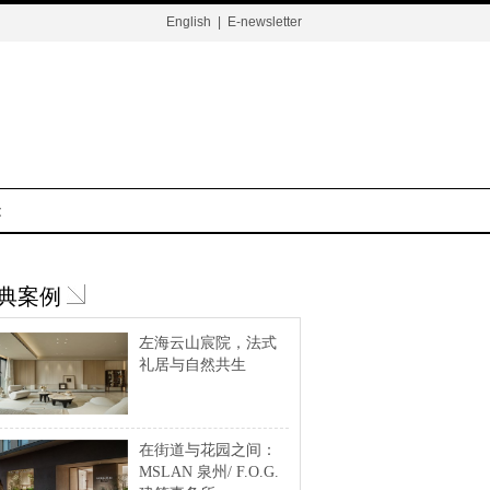
English
|
E-newsletter
t
典案例
左海云山宸院，法式
礼居与自然共生
在街道与花园之间：
MSLAN 泉州/ F.O.G.