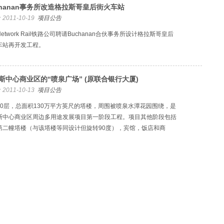
chanan事务所改造格拉斯哥皇后街火车站
2011-10-19
项目公告
etwork Rail铁路公司聘请Buchanan合伙事务所设计格拉斯哥皇后
车站再开发工程。
斯中心商业区的“喷泉广场” (原联合银行大厦)
2011-10-13
项目公告
60层，总面积130万平方英尺的塔楼，周围被喷泉水潭花园围绕，是
斯中心商业区周边多用途发展项目第一阶段工程。项目其他阶段包括
第二幢塔楼（与该塔楼等同设计但旋转90度），宾馆，饭店和商