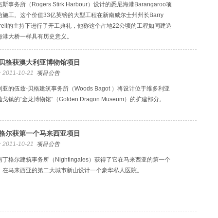
斯事务所（Rogers Stirk Harbour）设计的悉尼海港Barangaroo项
始施工。这个价值33亿英镑的大型工程在新南威尔士州州长Barry
arrell的主持下进行了开工典礼，他称这个占地22公顷的工程如同建造
海港大桥一样具有历史意义。
贝格获澳大利亚博物馆项目
2011-10-21
项目公告
亚的伍兹-贝格建筑事务所（Woods Bagot ）将设计位于维多利亚
戈镇的“金龙博物馆”（Golden Dragon Museum）的扩建部分。
格尔获第一个马来西亚项目
2011-10-21
项目公告
丁格尔建筑事务所（Nightingales）获得了它在马来西亚的第一个
：在马来西亚的第二大城市新山设计一个豪华私人医院。