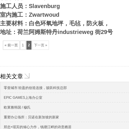
施工人员：Slavenburg
室内施工：Zwartwoud
主要材料：白色环氧地坪，毛毡，防火板，
地址：荷兰阿姆斯特丹industrieweg 街29号
« 前一页
1
2
下一页 »
相关文章
零壹城市:轻盈的创造连接，骏跃科技总部
EPIC GAMES上海办公室
欧莱雅韩国 / 穆氏
重塑办公场所：贝诺在新加坡的新家
郑忠×琚宾的倾心力作，钱塘江畔的诗意栖居