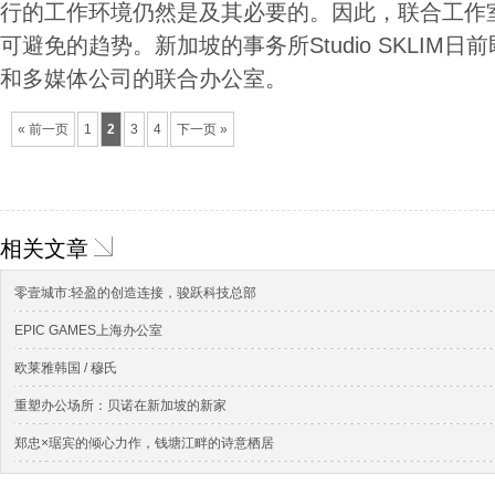
行的工作环境仍然是及其必要的。因此，联合工作
可避免的趋势。新加坡的事务所Studio SKLIM日
和多媒体公司的联合办公室。
« 前一页
1
2
3
4
下一页 »
相关文章
零壹城市:轻盈的创造连接，骏跃科技总部
EPIC GAMES上海办公室
欧莱雅韩国 / 穆氏
重塑办公场所：贝诺在新加坡的新家
郑忠×琚宾的倾心力作，钱塘江畔的诗意栖居