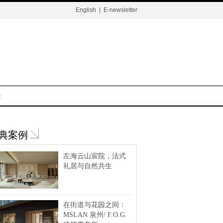
English
|
E-newsletter
t
典案例
左海云山宸院，法式
礼居与自然共生
在街道与花园之间：
MSLAN 泉州/ F.O.G.