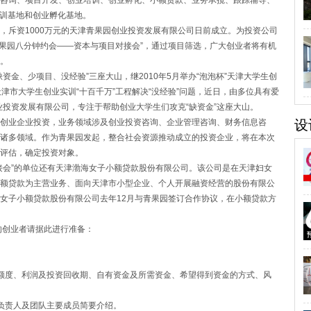
咨询、项目开发、创业培训、创业孵化、小额贷款、业务承揽、跟踪辅导、
实训基地和创业孵化基地。
斥资1000万元的天津青果园创业投资发展有限公司日前成立。为投资公司
“青果园八分钟约会——资本与项目对接会”，通过项目筛选，广大创业者将有机
。
、少项目、没经验”三座大山，继2010年5月举办“泡泡杯”天津大学生创
动天津市大学生创业实训“十百千万”工程解决“没经验”问题，近日，由多位具有爱
业投资发展有限公司，专注于帮助创业大学生们攻克“缺资金”这座大山。
业企业投资，业务领域涉及创业投资咨询、企业管理咨询、财务信息咨
设
诸多领域。作为青果园发起，整合社会资源推动成立的投资企业，将在本次
评估，确定投资对象。
会”的单位还有天津渤海女子小额贷款股份有限公司。该公司是在天津妇女
额贷款为主营业务、面向天津市小型企业、个人开展融资经营的股份有限公
女子小额贷款股份有限公司去年12月与青果园签订合作协议，在小额贷款方
创业者请据此进行准备：
额度、利润及投资回收期、自有资金及所需资金、希望得到资金的方式、风
负责人及团队主要成员简要介绍。