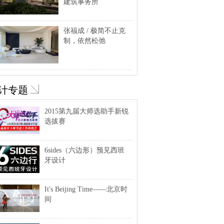
建筑事务所
张福成 / 极简不止克
制，依然松弛
计专题
2015第九届大师选助手新锐
选拔赛
6sides（六边形）预见西班
牙设计
It's Beijing Time——北京时
间