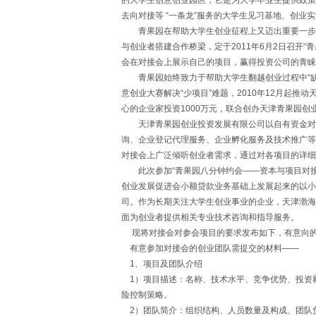
的大学生创意创业园区，它是为大学毕业生提供政策
去向对接等 “一条龙”服务的大学生见习基地、创业
青果园在帮助大学生创业征程上又迈出重要一步，
与创业者搭建合作桥梁，定于2011年6月2日召开
会在对接会上展示自己的项目，赢得投资公司的青睐
青果园始终致力于帮助大学生翻越创业过程中“缺资金
意创业大赛解决“少项目”难题，2010年12月起推
心的企业家投资1000万元，联合创办天津青果园创
天津青果园创业投资发展有限公司以自有资金对创
询、企业登记代理服务、企业孵化服务及技术推广等
对接会上广泛倾听创业者需求，通过对各项目的详细
此次参加“青果园八分钟约会——资本与项目对接
创业发展促进会小额贷款业务基础上发展起来的以小
司。作为长期关注大学生创业事业的企业，天津渤海
面为创业者提供相关专业技术咨询和指导服务。
现将对接会对参会项目的要求发布如下，有意向的
有意参加对接会的创业团队需提交的材料——
1、项目及团队介绍
1）项目描述：名称、技术水平、竞争优势、投资
险控制策略。
2）团队简介：组织结构、人员数量及构成、团队