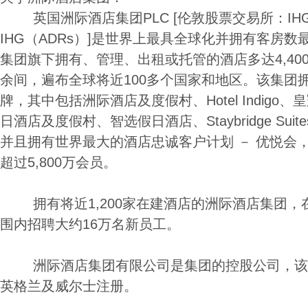
英国洲际酒店集团PLC [伦敦股票交易所：IH
IHG（ADRs）]是世界上最具全球化并拥有客房
集团旗下拥有、管理、出租或托管的酒店多达4,400多
余间，遍布全球将近100多个国家和地区。该集团
牌，其中包括洲际酒店及度假村、Hotel Indig
日酒店及度假村、智选假日酒店、Staybridge Suites和C
并且拥有世界最大的酒店忠诚客户计划 － 优悦会
超过5,800万会员。
拥有将近1,200家在建酒店的洲际酒店集团，
围内招聘大约16万名新员工。
洲际酒店集团有限公司是集团的控股公司，该
英格兰及威尔士注册。