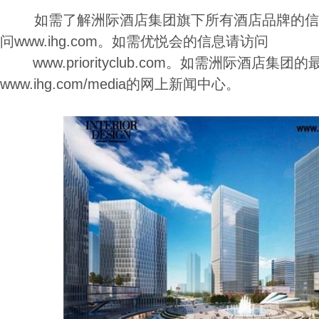
如需了解洲际酒店集团旗下所有酒店品牌的信
问www.ihg.com。如需优悦会的信息请访问
www.priorityclub.com
。如需洲际酒店集团的
www.ihg.com/media的网上新闻中心。