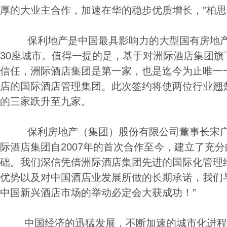
厚的大业主合作，加速在华的稳步优质增长，”柏
保利地产是中国最具影响力的大型国有房地产
30座城市。值得一提的是，基于对洲际酒店集团旗
信任，洲际酒店集团是第一家，也是迄今为止唯一
店的国际酒店管理集团。此次签约将使两位行业翘
的三家跃升至九家。
保利房地产（集团）股份有限公司董事长宋广菊
际酒店集团自2007年的首次合作至今，建立了充
础。我们深信凭借洲际酒店集团先进的国际化管理
优势以及对中国酒店业发展所做的长期承诺，我们
中国新兴酒店市场的举动必定会大获成功！”
中国经济的迅猛发展，不断加速的城市化进程