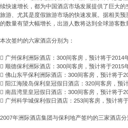
续快速增长，都为中国酒店市场发展提供了巨大的
旅游、尤其是度假旅游市场的快速发展。据相关预
的数量有望大幅增长，出游人数将达到全球游客数
本次签约的六家酒店分别为：

广州保利洲际酒店：300间客房，预计将于2014

顺德保利洲际酒店：300间客房，预计将于2015

佛山东平保利洲际酒店：300间客房，预计将于20

阳江海陵岛保利皇冠假日酒店：320间客房，预计

南昌湾里皇冠假日酒店：300间客房，预计将于20

广州科学城保利假日酒店：253间客房，预计将于
2007年洲际酒店集团与保利地产签约的三家酒店分