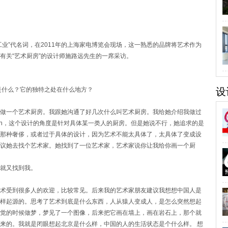
”代名词，在2011年的上海家电博览会现场，这一熟悉的品牌将艺术作为
有关“艺术厨房”的设计师施路远先生的一席采访。
是什么？它的独特之处在什么地方？
设
做一个艺术厨房。我跟她沟通了好几次什么叫艺术厨房。我给她介绍我做过
’ Kitchen，这个设计的角度是针对具体某一类人的厨房。但是她说不行，她追求的是
那种奢侈，或者过于具体的设计，因为艺术不能太具体了，太具体了变成设
议她去找个艺术家。她找到了一位艺术家，艺术家说你让我给你画一个厨
就又找到我。
术受到很多人的欢迎，比较常见。后来我的艺术家朋友建议我想想中国人是
样起源的。思考了艺术到底是什么东西，人从猿人变成人，是怎么突然想起
觉的时候做梦，梦见了一个图像，后来把它画在墙上，画在岩石上，那个就
来的。我就是闭眼想起北京是什么样，中国的人的生活状态是个什么样。 想