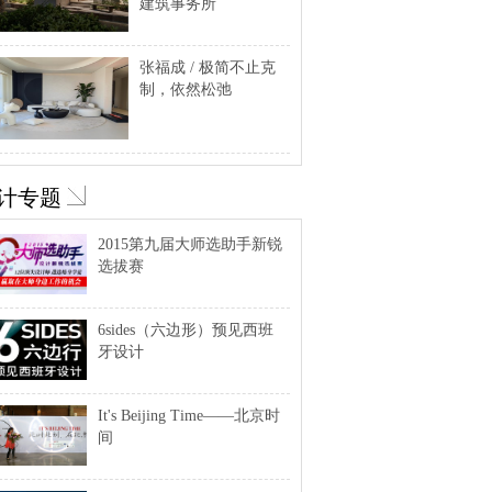
建筑事务所
张福成 / 极简不止克
制，依然松弛
计专题
2015第九届大师选助手新锐
选拔赛
6sides（六边形）预见西班
牙设计
It's Beijing Time——北京时
间