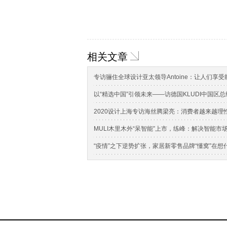
相关文章
专访骊住全球设计亚太领导Antoine：让人们享
以“精选中国”引领未来——访德国KLUDI中国区
2020设计上海专访海丝腾梁亮：消费者越来越理
MULI木里木外“呆智能”上市，练峰：解决智能
“疫情”之下逆势扩张，家居新零售品牌“懂窝”在想