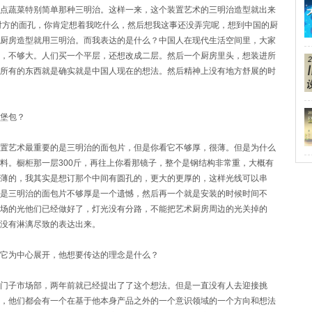
点蔬菜特别简单那种三明治。这样一来，这个装置艺术的三明治造型就出来
对方的面孔，你肯定想着我吃什么，然后想我这事还没弄完呢，想到中国的厨
厨房造型就用三明治。而我表达的是什么？中国人在现代生活空间里，大家
，不够大。人们买一个平层，还想改成二层。然后一个厨房里头，想装进所
所有的东西就是确实就是中国人现在的想法。然后精神上没有地方舒展的时
堡包？
置艺术最重要的是三明治的面包片，但是你看它不够厚，很薄。但是为什么
料。橱柜那一层300斤，再往上你看那镜子，整个是钢结构非常重，大概有
薄的，我其实是想订那个中间有圆孔的，更大的更厚的，这样光线可以串
是三明治的面包片不够厚是一个遗憾，然后再一个就是安装的时候时间不
场的光他们已经做好了，灯光没有分路，不能把艺术厨房周边的光关掉的
没有淋漓尽致的表达出来。
它为中心展开，他想要传达的理念是什么？
门子市场部，两年前就已经提出了了这个想法。但是一直没有人去迎接挑
，他们都会有一个在基于他本身产品之外的一个意识领域的一个方向和想法