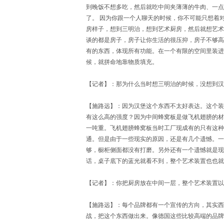
到晚饭不想多吃，然后就吃中间夹薄薄的牛肉、一点
了。 因为你跟一个人聊天的时候，你不可能只想着
房样子，想到三明治，想到艺术厨房，然后就想艺术
谈的都是房子，房子让你生活的很压抑，房子不够高
有的东西，体现所有功能。在一个有限的空间里装进
候，就拼命地靠物质填充。
【记者】：那为什么当时想三明治的时候，没想到汉
【施路远】：因为汉堡这个东西不太好表达。这个装
有这么高的强度？因为中间蜂窝板是做飞机翅膀的材
一吨重。飞机翅膀蜂窝板当时工厂现成有的只有这种
通。但是由于一些现实的原因，还是有几个遗憾。一
够，橱柜侧面都没有打磨。另外还有一个遗憾就是现
话，桌子底下的蓝光就看不到，整个艺术装置也也就
【记者】：你把厨房放在中间一层，整个艺术装置以
【施路远】：每个品牌都有一个宣传的方向，其实西
战，把这个东西做出来。像德国这些比较高端的品牌