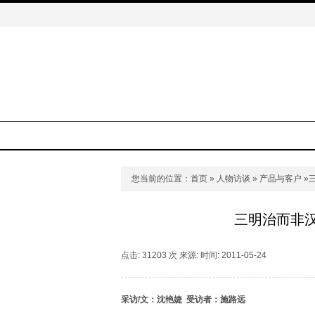
您当前的位置：
首页
»
人物访谈
»
产品与客户
»
三明治而非汉
点击: 31203 次 来源: 时间: 2011-05-24
采访/
文：沈艳婕
受访者：施路远