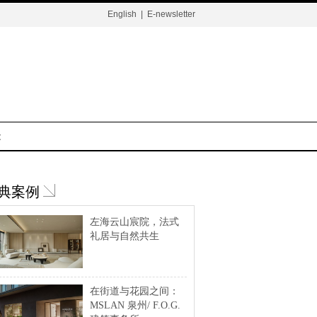
English
|
E-newsletter
t
典案例
左海云山宸院，法式
礼居与自然共生
在街道与花园之间：
MSLAN 泉州/ F.O.G.