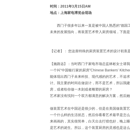
时间：2011
年3
月15
日AM
地点：上海家电博览会现场
西门子很多年以来一直是被中国人熟悉的“德国工业
未来的发展指向，将装置艺术带入厨房领域，下面是
【记者】： 您这座特殊的厨房装置艺术的设计初衷
【施路远】：当时西门子家电市场总监林彬女士请我
一个叫“中国银行家的厨房”Chinese Bankers
能体现出西门子未来科技、现代感的的艺术，不追求
计。我主要的时间在做设计，而不是艺术，所以我建
房，或者给你做一木刻或者雕塑的厨房？
艺术家没有找到一个双方都满意的解决方案，然后她
做装置艺术在中国还是很少的，但是在美国做装置艺
一个什么样的生活状态，然后你看看艺术最早是怎么
来画画的，其实很简单，白天出去打猎也好，晚上睡
是艺术的诞生。所以，这个装置厨房的灵感也是这么