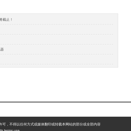
即将截止！
化器
许可，不得以任何方式或媒体翻印或转载本网站的部分或全部内容
 its terms use.