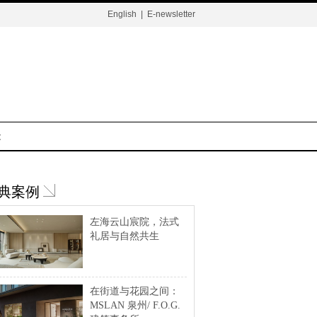
English
|
E-newsletter
t
典案例
左海云山宸院，法式
礼居与自然共生
在街道与花园之间：
MSLAN 泉州/ F.O.G.