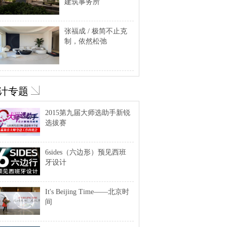
建筑事务所
张福成 / 极简不止克
制，依然松弛
计专题
2015第九届大师选助手新锐
选拔赛
6sides（六边形）预见西班
牙设计
It's Beijing Time——北京时
间