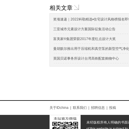
相关文章
奖项速递｜2022科勒精选•住宅设计风格榜报名
三亚城市元素设计方案国际征集活动公告
富美家®集团荣获2017年度红点设计大奖
曼胡默尔推出用于压缩机和真空泵的新型空气净
英国贝诺事务所设计台湾高铁配套购物中心
关于IDchina
|
联系我们
|
招聘信息
|
投稿
未经版权所有人明确的书面
of this website is subject to