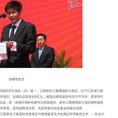
张黎明发言
国经济百强县（市）第一。江阴新长江雅阁国际大酒店，位于江苏省江阴
发区。该酒店总投资近8亿元，规划总建筑面积约20万平方米，客房500
层组成，是一座城市地标性豪华五星级酒店。新长江雅阁国际大酒店拥有极富
华客房，是高端商务住宿、高层商务活动及宴会的最佳选择。
阴新长江集团的优质项目与澳洲最具实力的酒店管理集团合作，一定会大