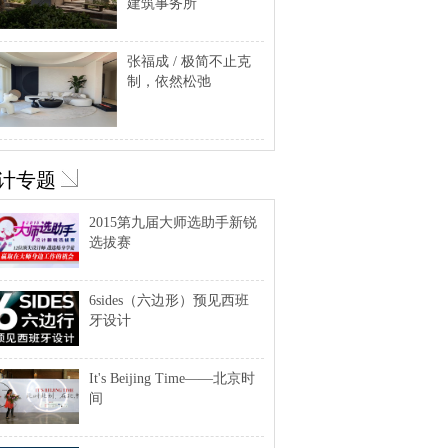
建筑事务所
张福成 / 极简不止克
制，依然松弛
计专题
2015第九届大师选助手新锐
选拔赛
6sides（六边形）预见西班
牙设计
It's Beijing Time——北京时
间