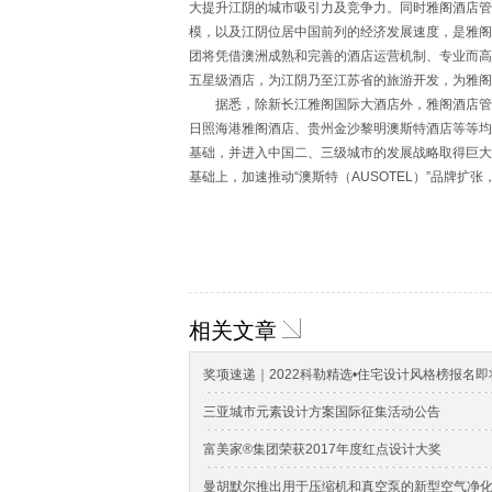
大提升江阴的城市吸引力及竞争力。同时雅阁酒店管理
模，以及江阴位居中国前列的经济发展速度，是雅阁
团将凭借澳洲成熟和完善的酒店运营机制、专业而高
五星级酒店，为江阴乃至江苏省的旅游开发，为雅阁
据悉，除新长江雅阁国际大酒店外，雅阁酒店管理
日照海港雅阁酒店、贵州金沙黎明澳斯特酒店等等均
基础，并进入中国二、三级城市的发展战略取得巨大
基础上，加速推动“澳斯特（AUSOTEL）”品牌
相关文章
奖项速递｜2022科勒精选•住宅设计风格榜报名
三亚城市元素设计方案国际征集活动公告
富美家®集团荣获2017年度红点设计大奖
曼胡默尔推出用于压缩机和真空泵的新型空气净