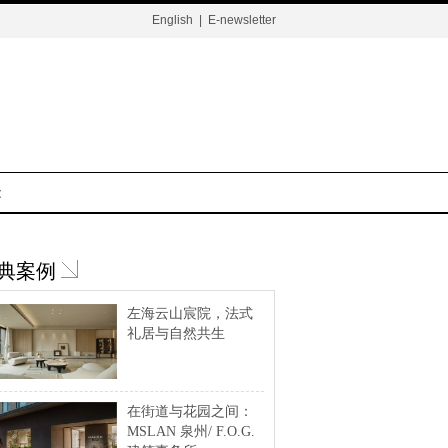
English
|
E-newsletter
t
典案例
左海云山宸院，法式
礼居与自然共生
在街道与花园之间：
MSLAN 泉州/ F.O.G.