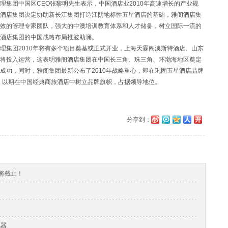
集团中国区CEO张黎明先生表示，中国酒店业2010年高速增长的产业规
酒店集团决定协助新长江集团打造江阴地标性五星酒店的基础，雅阁酒店集
效的管理专家团队，强大的中澳培训教育体系和人才储备，树立国际一流的
酒店集团的中国战略布局推波助澜。
集团2010年将有多个项目奠基或正式开业，上海天霖阁澳斯特酒店、山东
将投入运营，这表明雅阁酒店集团在中国长三角、珠三角、环渤海地区奠定
成功，同时，雅阁集团最新公布了2010年战略重心，即在巩固五星酒店品牌
扩张，以期在中国经典商旅酒店中树立品牌旗帜，占据领导地位。
分享到：
即将截止！
化器