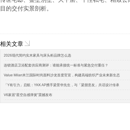
目的交付实景剖析。
相关文章
2026现代简约实木家具与床头柜品牌怎么选
连锁酒店卫浴配套供应商测评：谁能承接统一标准与紧急交付重任？
Value Milan米兰国际时尚面料沙龙首度官宣，构建高端纺织产业未来新生态
「Y有引力」启航：YKK AP携手梁景华先生，与「梁朋意友」共话设计传承
V6家居“星空自感弹簧”震撼发布