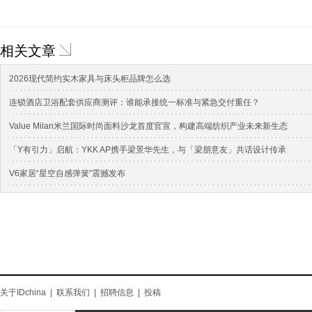
相关文章
2026现代简约实木家具与床头柜品牌怎么选
连锁酒店卫浴配套供应商测评：谁能承接统一标准与紧急交付重任？
Value Milan米兰国际时尚面料沙龙首度官宣，构建高端纺织产业未来新生态
「Y有引力」启航：YKK AP携手梁景华先生，与「梁朋意友」共话设计传承
V6家居“星空自感弹簧”震撼发布
关于IDchina
|
联系我们
|
招聘信息
|
投稿