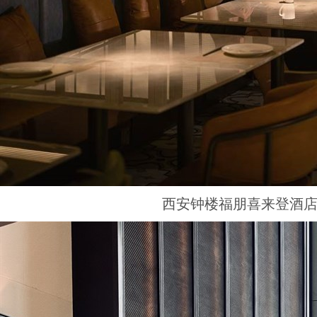
西安钟楼福朋喜来登酒