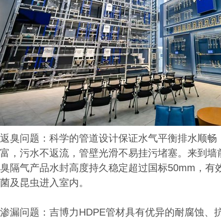
返臭问题：科学的管道设计保证水气平衡排水顺畅，
富，污水不返流，管壁光滑不易挂污堵塞。来到墙
臭隔气产品水封高度持久稳定超过国标50mm，有
菌及昆虫进入室内。
渗漏问题：吉博力HDPE管材具有优异的耐腐蚀、