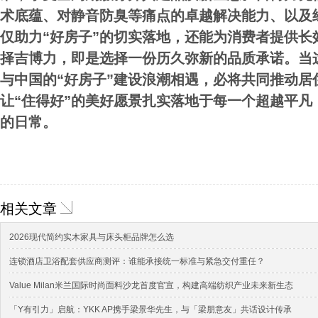
术底蕴、对静音防臭等痛点的卓越解决能力、以及
仅助力“好房子”的切实落地，还能为消费者提供长
择吉博力，即是选择一份历久弥新的品质承诺。当这
与中国的“好房子”建设浪潮相遇，必将共同推动居
让“住得好”的美好愿景扎实落地于每一个超越平凡
的日常。
相关文章
2026现代简约实木家具与床头柜品牌怎么选
连锁酒店卫浴配套供应商测评：谁能承接统一标准与紧急交付重任？
Value Milan米兰国际时尚面料沙龙首度官宣，构建高端纺织产业未来新生态
「Y有引力」启航：YKK AP携手梁景华先生，与「梁朋意友」共话设计传承