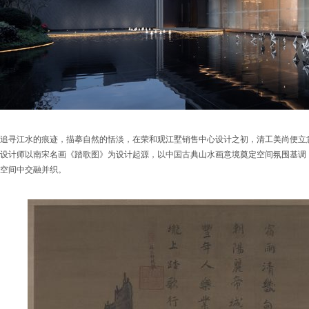
追寻江水的痕迹，描摹自然的恬淡，在荣和观江墅销售中心设计之初，清工美尚便立
设计师以南宋名画《踏歌图》为设计起源，以中国古典山水画意境奠定空间氛围基调
空间中交融并织。