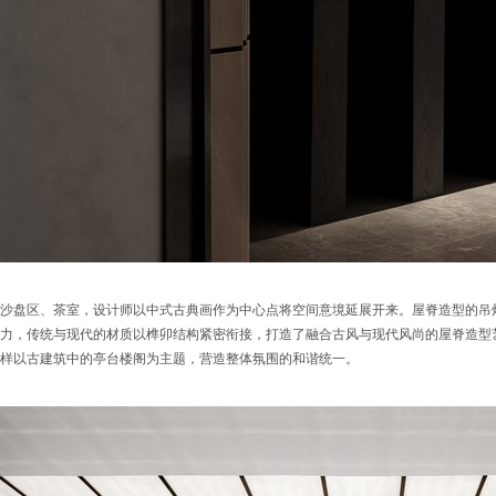
沙盘区、茶室，设计师以中式古典画作为中心点将空间意境延展开来。屋脊造型的吊
力，传统与现代的材质以榫卯结构紧密衔接，打造了融合古风与现代风尚的屋脊造型
样以古建筑中的亭台楼阁为主题，营造整体氛围的和谐统一。