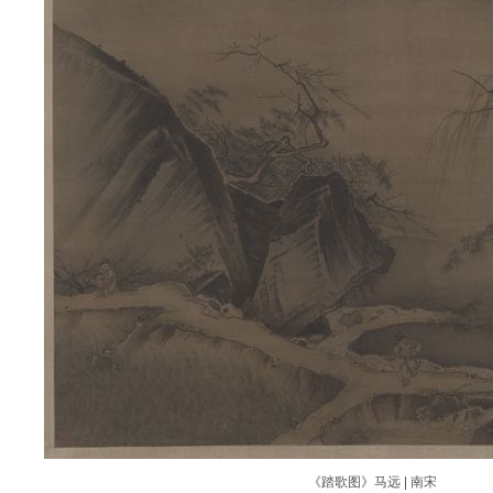
《踏歌图》马远 | 南宋