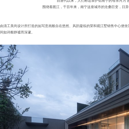
自唐代以来，人们称这条护佑南宁的母亲河为“邕
围绕着邕江，千百年来，南宁这座城市的沧桑巨变，日异
由清工美尚设计所打造的如写意画般自在悠然、风韵凝练的荣和观江墅销售中心便坐
间如诗般静谧而深邃。