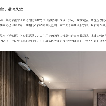
室，温润风雅
清工美尚以南宋画家马远的传世之作《踏歌图》为设计源点，豪放简括、水墨苍劲的
售中心也可以传达出具有同样神韵的空间氛围，中式美学中的温润宁静、风雅内敛成
取意《踏歌图》的轻盈飘渺，入口门厅处的画作以投影打造出云雾缥缈、水波流传的
的水境，空间仪式感油然而生。对面墙体以大理石金属纹为装饰面，整齐分布的竖条