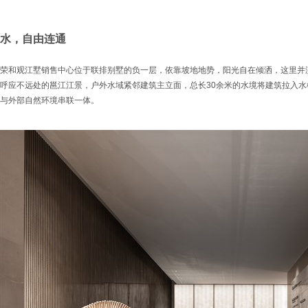
水，自由连通
荣和观江墅销售中心位于联排别墅的负一层，依靠坡地地势，阳光自在倾洒，这里并
呼应不远处的邕江江景，户外水域紧邻建筑主立面，总长30余米的水境将建筑拉入
与外部自然环境串联一体。