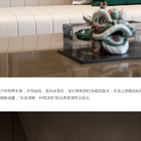
户外四季长青，月华如练。室内水景区，设计师利用灯光模拟悬月，天花上倒垂的松
相映成趣，“水浴清蟾，叶喧凉吹”的古典意境呼之欲出。