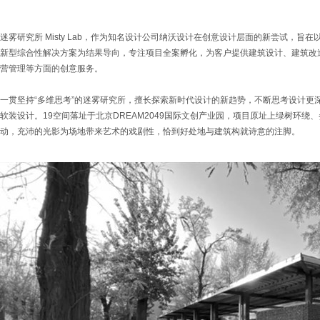
迷雾研究所 Misty Lab，作为知名设计公司纳沃设计在创意设计层面的新尝试，
新型综合性解决方案为结果导向，专注项目全案孵化，为客户提供建筑设计、建筑改造
营管理等方面的创意服务。
一贯坚持“多维思考”的迷雾研究所，擅长探索新时代设计的新趋势，不断思考设计更
软装设计。19空间落址于北京DREAM2049国际文创产业园，项目原址上绿树环
动，充沛的光影为场地带来艺术的戏剧性，恰到好处地与建筑构就诗意的注脚。