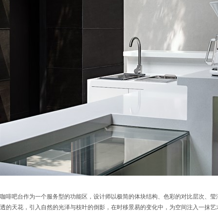
咖啡吧台作为一个服务型的功能区，设计师以极简的体块结构、色彩的对比层次、莹
透的天花，引入自然的光泽与枝叶的倒影，在时移景易的变化中，为空间注入一抹艺