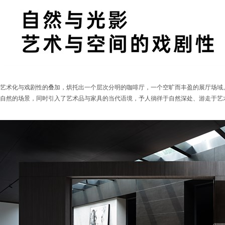
艺术化与戏剧性的叠加，烘托出一个层次分明的咖啡厅，一个空旷而丰盈的展厅场域
自然的场景，同时引入了艺术品与家具的当代语境，予人徜徉于自然深处、游走于艺