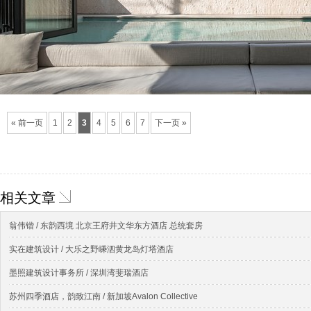
« 前一页
1
2
3
4
5
6
7
下一页 »
相关文章
翁伟锴 / 东韵西境 北京王府井文华东方酒店 总统套房
实在建筑设计 / 大乐之野嵊泗黄龙岛灯塔酒店
墨照建筑设计事务所 / 深圳湾斐瑞酒店
苏州四季酒店，韵致江南 / 新加坡Avalon Collective