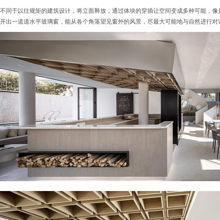
不同于以往规矩的建筑设计，将立面释放，通过体块的穿插让空间变成多种可能，像
开出一道道水平玻璃窗，能从各个角落望见窗外的风景，尽最大可能地与自然进行对