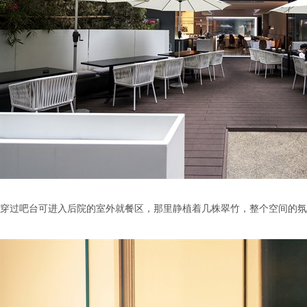
穿过吧台可进入后院的室外就餐区，那里静植着几株翠竹，整个空间的氛