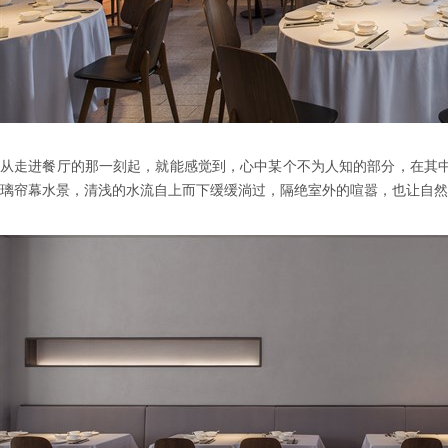
从走进餐厅的那一刻起，就能感觉到，心中某个不为人知的部分，在其
璃帘幕水景，清浅的水流自上而下缓缓淌过，隔绝室外的喧嚣，也让自然