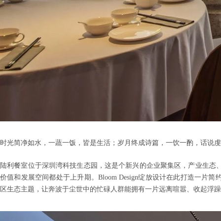
时光简净如水，一蔬一饭，皆是生活；岁月终成诗篇，一饮一酌，话说虔
陆利餐室位于深圳湾科技生态园，这是个新兴的企业聚集区，产业生态
价值和发展空间都处于上升期。Bloom Design绽放设计在此打造一
区生态主题，让奔波于尘世中的忙碌人群能拥有一片远离喧嚣、收起浮躁