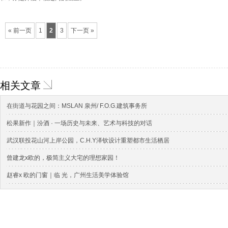
« 前一页
1
2
3
下一页 »
相关文章
在街道与花园之间：MSLAN 泉州/ F.O.G.建筑事务所
松果新作｜汾酒 · 一场历史与未来、艺术与科技的对话
武汉联投花山河上岸公园，C.H.Y泽钦设计重塑都市生活栖居
曾建龙x欧的，极简主义大宅的理想家园！
赵睿x 欧的门窗｜临 光，广州生活美学体验馆