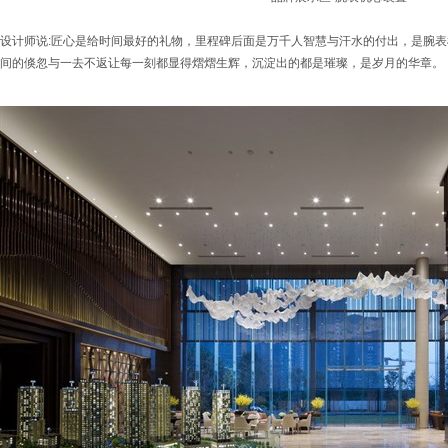
设计师说:匠心是给时间最好的礼物，里程碑后面是万千人智慧与汗水的付出，是腕
间的倏忽与一去不返让每一刻都显得熠熠生辉，沉淀出的都是璀璨，是岁月的华章。