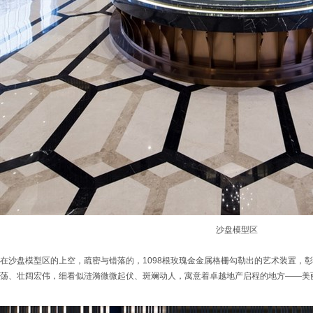
沙盘模型区
在沙盘模型区的上空，疏密与错落的，1098根玫瑰金金属格栅勾勒出的艺术装置，
荡、壮阔宏伟，细看似涟漪微微起伏、斑斓动人，寓意着卓越地产启程的地方——美