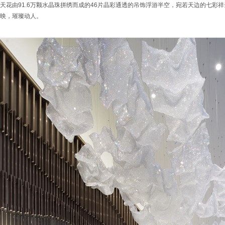
天花由91.6万颗水晶珠拼绣而成的46片晶彩通透的吊饰浮游半空，宛若天边的七彩
映，璀璨动人。