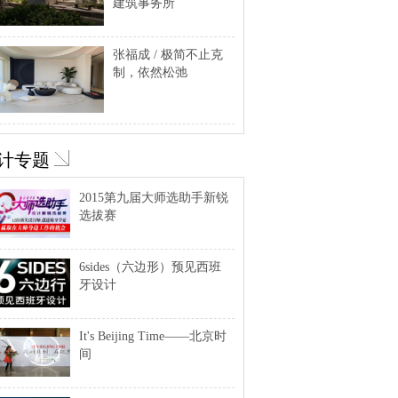
建筑事务所
张福成 / 极简不止克
制，依然松弛
计专题
2015第九届大师选助手新锐
选拔赛
6sides（六边形）预见西班
牙设计
It's Beijing Time——北京时
间