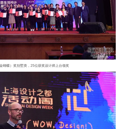
（金蝴蝶）奖别墅类，25位获奖设计师上台领奖