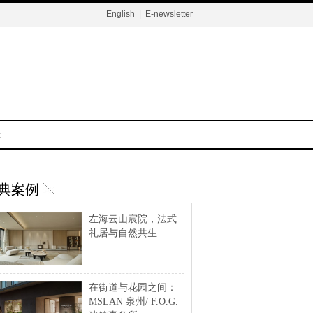
English
|
E-newsletter
t
典案例
左海云山宸院，法式
礼居与自然共生
在街道与花园之间：
MSLAN 泉州/ F.O.G.