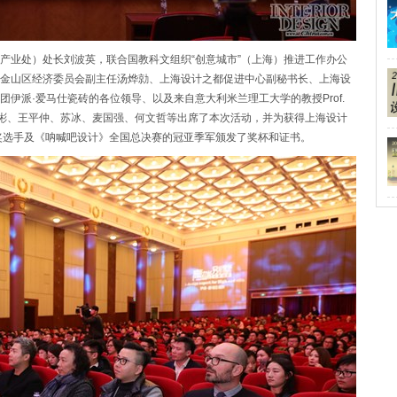
产业处）处长刘波英，联合国教科文组织“创意城市”（上海）推进工作办公
金山区经济委员会副主任汤烨勍、上海设计之都促进中心副秘书长、上海设
伊派·爱马仕瓷砖的各位领导、以及来自意大利米兰理工大学的教授Prof.
师萧爱彬、王平仲、苏冰、麦国强、何文哲等出席了本次活动，并为获得上海设计
的获奖选手及《呐喊吧设计》全国总决赛的冠亚季军颁发了奖杯和证书。