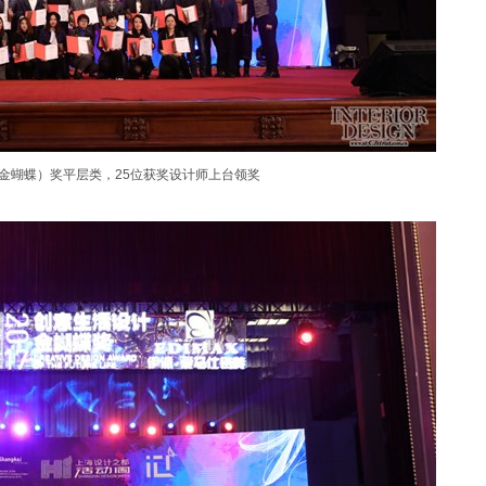
（金蝴蝶）奖平层类，25位获奖设计师上台领奖