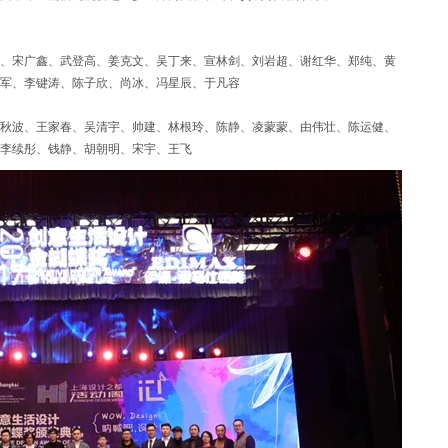
、宋广鑫、武登高、姜克文、吴丁来、宣林剑、刘岩超、谢红华、郑纯、黄
小军、李键涛、陈子欣、尚冰、冯星辰、于凡容
秋波、王家春、吴清宇、帅建、林根玲、陈静、凌蒙蒙、由伟壮、陈运健、
李续彤、钱静、胡朝明、宋宇、王飞