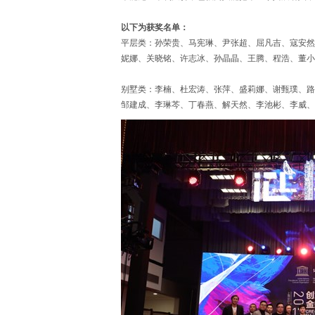
以下为获奖名单：
平层类：孙荣贵、马宪琳、尹张超、屈凡吉、寇安然
妮娜、关晓铭、许志冰、孙晶晶、王腾、程浩、董
别墅类：李楠、杜宏涛、张萍、盛莉娜、谢甄璞、路
邹建成、李琳芩、丁春燕、解天然、李池彬、李威、