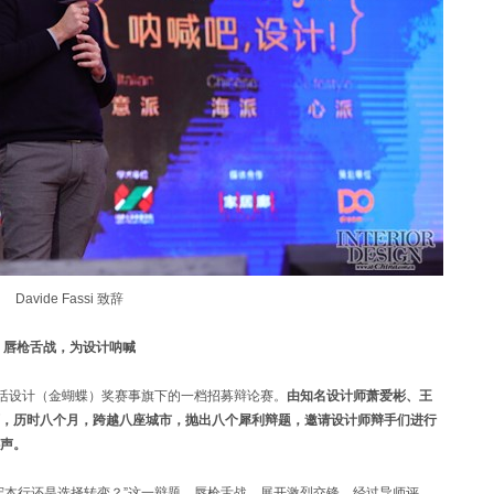
Davide Fassi 致辞
唇枪舌战，为设计呐喊
生活设计（金蝴蝶）奖赛事旗下的一档招募辩论赛。
由知名设计师萧爱彬、王
，历时八个月，跨越八座城市，抛出八个犀利辩题，邀请设计师辩手们进行
声。
守本行还是选择转变？”这一辩题，唇枪舌战，展开激烈交锋。经过导师评