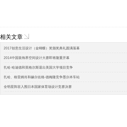
相关文章
2017创意生活设计（金蝴蝶）奖颁奖典礼圆满落幕
2014中国装饰界空间设计大赛即将隆重开幕
扎哈·哈迪德和英格尔斯退出美国大学项目竞争
扎哈、格雷姆肖和赫尔佐格-德梅隆竞争墨尔本车站
全明星阵容入围日本国家体育场设计竞赛决赛