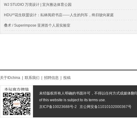
WJ STUDIO 万境设计 | 宜兴雅达体育公园
HDU²³花生联盟设计：耘林阅府书店——人生的列车，终归驶向家庭
叠术 / Superimpose 亚洲⾸个⼈居实验室
关于IDchina
|
联系我们
|
招聘信息
|
投稿
未经版权所有人明确的书面许可，不得以任何方式或媒体翻
of this website is subject to its terms use.
京ICP备10023688号-2
京公网安备11010102000367号