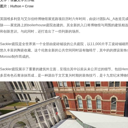
文字：张森文字工作组
图片：Hufton + Crow
英国维多利亚与艾尔伯特博物馆展览路项目历时六年时间，由设计团队AL_A改造完
脉——展览路上的boilerhouse庭院改建的。其全新的入口将博物馆与周围的建筑相连，巩
和创新意识。与此同时，还打造出了一些列新的场所。
Sackler庭院是全世界第一个全部由瓷砖铺设的公共庭院，以11,000片手工瓷砖
悠久丰富的陶瓷收藏。这个伦敦全新的公共空间同时设有咖啡厅，其中的的摆设装饰全
Moroso制作而成的。
Sackler庭院展示了重要的建筑外立面，呈现出其中以前从未公开过的细节。包括Hen
多层有色石膏涂抹而成，是一种源自于文艺复兴时期的装饰技巧，是十九世纪末博物