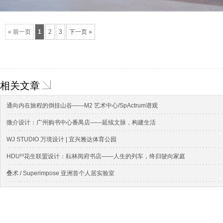
« 前一页
1
2
3
下一页 »
相关文章
通向内在旅程的倒挂山谷——M2 艺术中心/SpActrum谱观
微介设计：广州购书中心番禺店——延续文脉，构建生活
WJ STUDIO 万境设计 | 宜兴雅达体育公园
HDU²³花生联盟设计：耘林阅府书店——人生的列车，终归驶向家庭
叠术 / Superimpose 亚洲⾸个⼈居实验室