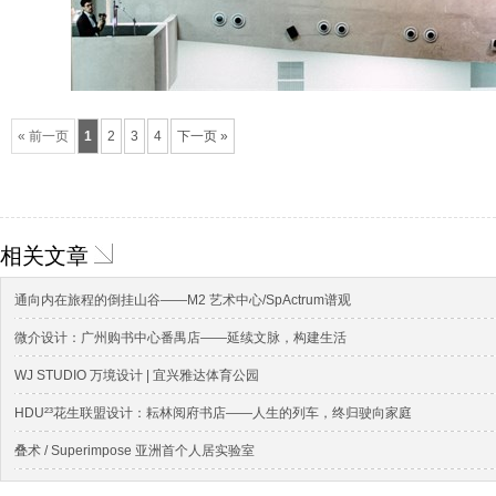
« 前一页
1
2
3
4
下一页 »
相关文章
通向内在旅程的倒挂山谷——M2 艺术中心/SpActrum谱观
微介设计：广州购书中心番禺店——延续文脉，构建生活
WJ STUDIO 万境设计 | 宜兴雅达体育公园
HDU²³花生联盟设计：耘林阅府书店——人生的列车，终归驶向家庭
叠术 / Superimpose 亚洲⾸个⼈居实验室