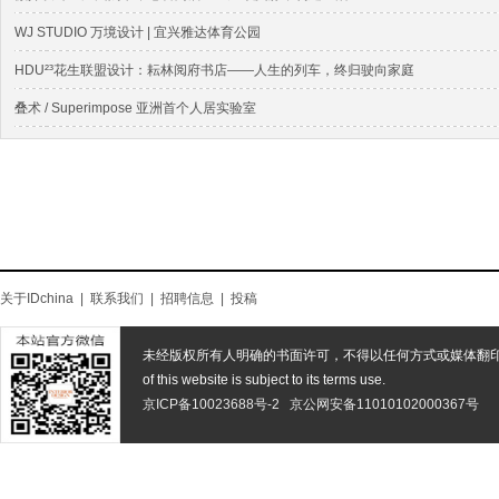
WJ STUDIO 万境设计 | 宜兴雅达体育公园
HDU²³花生联盟设计：耘林阅府书店——人生的列车，终归驶向家庭
叠术 / Superimpose 亚洲⾸个⼈居实验室
关于IDchina
|
联系我们
|
招聘信息
|
投稿
未经版权所有人明确的书面许可，不得以任何方式或媒体翻
of this website is subject to its terms use.
京ICP备10023688号-2
京公网安备11010102000367号