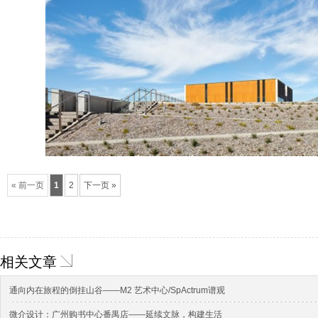
« 前一页
1
2
下一页 »
相关文章
通向内在旅程的倒挂山谷——M2 艺术中心/SpActrum谱观
微介设计：广州购书中心番禺店——延续文脉，构建生活