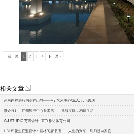
« 前一页
1
2
3
4
下一页 »
相关文章
通向内在旅程的倒挂山谷——M2 艺术中心/SpActrum谱观
微介设计：广州购书中心番禺店——延续文脉，构建生活
WJ STUDIO 万境设计 | 宜兴雅达体育公园
HDU²³花生联盟设计：耘林阅府书店——人生的列车，终归驶向家庭