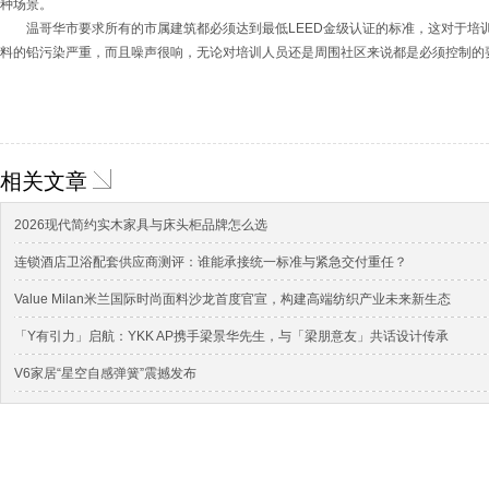
种场景。
温哥华市要求所有的市属建筑都必须达到最低LEED金级认证的标准，这对于培
料的铅污染严重，而且噪声很响，无论对培训人员还是周围社区来说都是必须控制的
相关文章
2026现代简约实木家具与床头柜品牌怎么选
连锁酒店卫浴配套供应商测评：谁能承接统一标准与紧急交付重任？
Value Milan米兰国际时尚面料沙龙首度官宣，构建高端纺织产业未来新生态
「Y有引力」启航：YKK AP携手梁景华先生，与「梁朋意友」共话设计传承
V6家居“星空自感弹簧”震撼发布