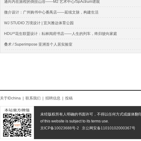
通向内在旅程的倒挂山谷——M2 艺术中心/SpActrum谱观
微介设计：广州购书中心番禺店——延续文脉，构建生活
WJ STUDIO 万境设计 | 宜兴雅达体育公园
HDU²³花生联盟设计：耘林阅府书店——人生的列车，终归驶向家庭
叠术 / Superimpose 亚洲⾸个⼈居实验室
关于IDchina
|
联系我们
|
招聘信息
|
投稿
未经版权所有人明确的书面许可，不得以任何方式或媒体翻
of this website is subject to its terms use.
京ICP备10023688号-2
京公网安备11010102000367号